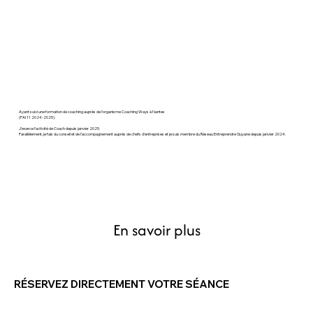
Ayant suivi une formation de coaching auprès de l’organisme Coaching Ways à Nantes
(PAI 11 2024-2025).
J’exerce l’activité de Coach depuis janvier 2025.
Parallèlement, je fais du conseil et de l’accompagnement auprès de chefs d’entreprises et je suis membre du Réseau Entreprendre Guyane depuis janvier 2024.
En savoir plus
RÉSERVEZ DIRECTEMENT VOTRE SÉANCE