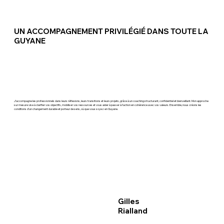
UN ACCOMPAGNEMENT PRIVILÉGIÉ DANS TOUTE LA
GUYANE
J’accompagne les professionnels dans leurs réflexions, leurs transitions et leurs projets, grâce à un coaching structurant, confidentiel et bienveillant. Mon approche
sur mesure vise à clarifier vos objectifs, mobiliser vos ressources et vous aider à passer à l’action en cohérence avec vos valeurs. Ensemble, nous créons les
conditions d’un changement durable et porteur de sens, où que vous soyez en Guyane.
Gilles
Rialland